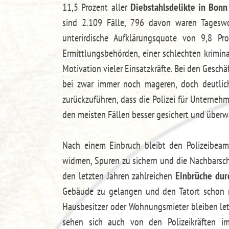
11,5 Prozent aller
Diebstahlsdelikte in Bonn
sind 2.109 Fälle, 796 davon waren Tagesw
unterirdische Aufklärungsquote von 9,8 P
Ermittlungsbehörden, einer schlechten krimi
Motivation vieler Einsatzkräfte. Bei den Geschä
bei zwar immer noch mageren, doch deutlich
zurückzuführen, dass die Polizei für Unternehm
den meisten Fällen besser gesichert und überw
Nach einem Einbruch bleibt den Polizeibeamt
widmen, Spuren zu sichern und die Nachbarschaf
den letzten Jahren zahlreichen
Einbrüche dur
Gebäude zu gelangen und den Tatort schon n
Hausbesitzer oder Wohnungsmieter bleiben letzt
sehen sich auch von den Polizeikräften i