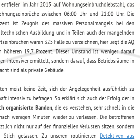
entfielen im Jahr 2015 auf Wohnungseinbruchdiebstahl, das
ohnungseinbrüche zwischen 06:00 Uhr und 21:00 Uhr. Die
rozent ist Zeugnis des massiven Personalmangels bei den
naltechnischen Ausbildung und in Teilen auch der mangelnden
ftseinbrüchen waren 325 Fälle zu verzeichnen, hier liegt die AQ
 höheren 19,7 Prozent. Dieser Umstand ist weniger darauf
en intensiver ermittelt, sondern darauf, dass Betriebsräume in
acht sind als private Gebäude.
en meist keine Zeit, sich der Angelegenheit ausführlich zu
t intensiv zu befragen. So erklärt sich auch der Erfolg der in
ch organisierte Banden
, die es verstehen, sehr schnell in die
ach wenigen Minuten wieder zu verlassen. Die betroffenen
lich nicht nur auf den finanziellen Verlusten sitzen, sondern
m Stich gelassen. Zu unseren routinierten
Detektiven aus